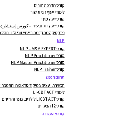
קורס הדרכת הורים
לימודי ייעוץ זוגי וגישור
קורס ייעוץ מיני
קורס ייעוץ זוגי וגישור – كورس إستشارة
פרקטיקה מתקדמת בייעוץ זוגי וליווי תהליכ
NLP
קורס NLP – MSM EXPERT
קורס NLP Practitioner
קורס NLP Master Practitioner
קורס NLP Trainer
תחום הנפש
הכשרת יועצים במיקוד טראומה והתמכרויות A.C
לימודי LI-CBT ACT
קורס LICBT ACT לילדים, נוער והוריהם
קורס 12 הצעדים
קורסי העשרה