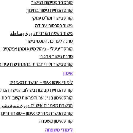
קורס פרקטיקום בגישור
קורס הנחיית גישור בחינוך
קורס גישור ומו”מ עסקי
גישור בסכסוכי עבודה
גישור בשפה הערבית دورة وساطة
סדנה לעריכת הסכמי גישור
קורס דיגיטלי – ניהול משא ומתן אפקטיבי
סדנת גישור ארגוני
קורס גישור וליווי חברתי בהתחדשות עירונ
אימון
לימודי אימון אישי – הכשרת מאמנים
קורס הנחיית קבוצות בשילוב הגישה הנרט
קורס אימון בני נוער והפרעות קשב וריכוז
הכשרת מאמנים אישיים دورة تنمية بشرية
קורס הכשרת מדריכי אימון – סופרוויזרים
קורס אימון משפחה
לימודי משפחה