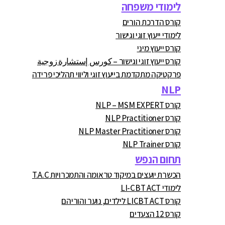
לימודי משפחה
קורס הדרכת הורים
לימודי ייעוץ זוגי וגישור
קורס ייעוץ מיני
קורס ייעוץ זוגי וגישור – كورس إستشارة زوجية
פרקטיקה מתקדמת בייעוץ זוגי וליווי תהליכי פרידה
NLP
קורס NLP – MSM EXPERT
קורס NLP Practitioner
קורס NLP Master Practitioner
קורס NLP Trainer
תחום הנפש
הכשרת יועצים במיקוד טראומה והתמכרויות T.A.C
לימודי LI-CBT ACT
קורס LICBT ACT לילדים, נוער והוריהם
קורס 12 הצעדים