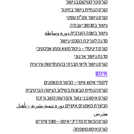
קורס פרקטיקום בגישור
קורס הנחיית גישור בחינוך
קורס גישור ומו”מ עסקי
גישור בסכסוכי עבודה
גישור בשפה הערבית دورة وساطة
סדנה לעריכת הסכמי גישור
קורס דיגיטלי – ניהול משא ומתן אפקטיבי
סדנת גישור ארגוני
קורס גישור וליווי חברתי בהתחדשות עירונית
אימון
לימודי אימון אישי – הכשרת מאמנים
קורס הנחיית קבוצות בשילוב הגישה הנרטיבית
קורס אימון בני נוער והפרעות קשב וריכוז
הכשרת מאמנים אישיים دورة تنمية بشرية – تأهيل
مدربين
קורס הכשרת מדריכי אימון – סופרוויזרים
קורס אימון משפחה