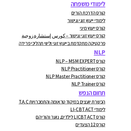
לימודי משפחה
קורס הדרכת הורים
לימודי ייעוץ זוגי וגישור
קורס ייעוץ מיני
קורס ייעוץ זוגי וגישור – كورس إستشارة زوجية
פרקטיקה מתקדמת בייעוץ זוגי וליווי תהליכי פרידה
NLP
קורס NLP – MSM EXPERT
קורס NLP Practitioner
קורס NLP Master Practitioner
קורס NLP Trainer
תחום הנפש
הכשרת יועצים במיקוד טראומה והתמכרויות T.A.C
לימודי LI-CBT ACT
קורס LICBT ACT לילדים, נוער והוריהם
קורס 12 הצעדים