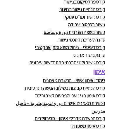
קורס פרקטיקום בגישור
קורס הנחיית גישור בחינוך
קורס גישור ומו”מ עסקי
גישור בסכסוכי עבודה
גישור בשפה הערבית دورة وساطة
סדנה לעריכת הסכמי גישור
קורס דיגיטלי – ניהול משא ומתן אפקטיבי
סדנת גישור ארגוני
קורס גישור וליווי חברתי בהתחדשות עירונית
אימון
לימודי אימון אישי – הכשרת מאמנים
קורס הנחיית קבוצות בשילוב הגישה הנרטיבית
קורס אימון בני נוער והפרעות קשב וריכוז
הכשרת מאמנים אישיים دورة تنمية بشرية – تأهيل
مدربين
קורס הכשרת מדריכי אימון – סופרוויזרים
קורס אימון משפחה