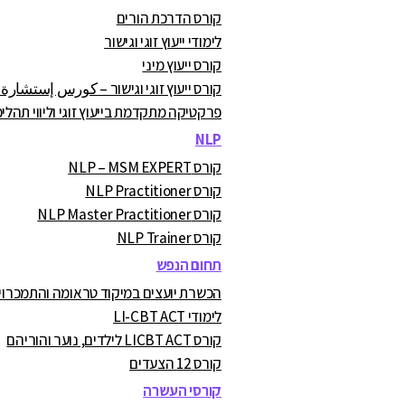
קורס הדרכת הורים
לימודי ייעוץ זוגי וגישור
קורס ייעוץ מיני
קורס ייעוץ זוגי וגישור – كورس إستشارة
פרקטיקה מתקדמת בייעוץ זוגי וליווי תהליכ
NLP
קורס NLP – MSM EXPERT
קורס NLP Practitioner
קורס NLP Master Practitioner
קורס NLP Trainer
תחום הנפש
הכשרת יועצים במיקוד טראומה והתמכרויות A.C
לימודי LI-CBT ACT
קורס LICBT ACT לילדים, נוער והוריהם
קורס 12 הצעדים
קורסי העשרה