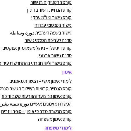
קורס פרקטיקום בגישור
קורס הנחיית גישור בחינוך
קורס גישור ומו”מ עסקי
גישור בסכסוכי עבודה
גישור בשפה הערבית دورة وساطة
סדנה לעריכת הסכמי גישור
קורס דיגיטלי – ניהול משא ומתן אפקטיבי
סדנת גישור ארגוני
קורס גישור וליווי חברתי בהתחדשות עירונ
אימון
לימודי אימון אישי – הכשרת מאמנים
קורס הנחיית קבוצות בשילוב הגישה הנרט
קורס אימון בני נוער והפרעות קשב וריכוז
הכשרת מאמנים אישיים دورة تنمية بشرية
קורס הכשרת מדריכי אימון – סופרוויזרים
קורס אימון משפחה
לימודי משפחה