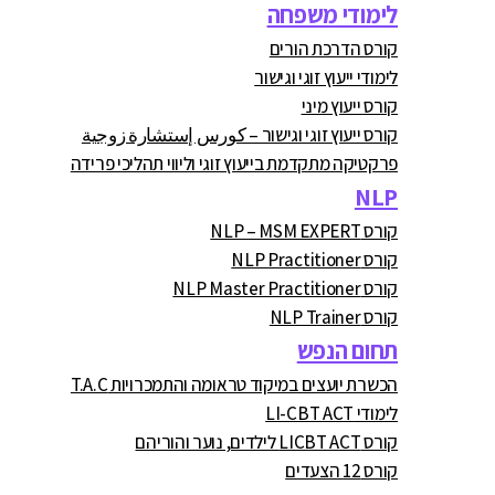
לימודי משפחה
קורס הדרכת הורים
לימודי ייעוץ זוגי וגישור
קורס ייעוץ מיני
קורס ייעוץ זוגי וגישור – كورس إستشارة زوجية
פרקטיקה מתקדמת בייעוץ זוגי וליווי תהליכי פרידה
NLP
קורס NLP – MSM EXPERT
קורס NLP Practitioner
קורס NLP Master Practitioner
קורס NLP Trainer
תחום הנפש
הכשרת יועצים במיקוד טראומה והתמכרויות T.A.C
לימודי LI-CBT ACT
קורס LICBT ACT לילדים, נוער והוריהם
קורס 12 הצעדים