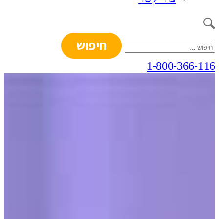
חיפוש:
1-800-366-116