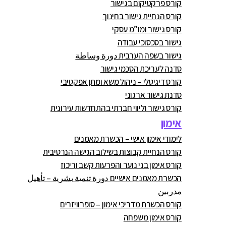
קורס פרקטיקום בגישור
קורס הנחיית גישור בחינוך
קורס גישור ומו”מ עסקי
גישור בסכסוכי עבודה
גישור בשפה הערבית دورة وساطة
סדנה לעריכת הסכמי גישור
קורס דיגיטלי – ניהול משא ומתן אפקטיבי
סדנת גישור ארגוני
קורס גישור וליווי חברתי בהתחדשות עירונית
אימון
לימודי אימון אישי – הכשרת מאמנים
קורס הנחיית קבוצות בשילוב הגישה הנרטיבית
קורס אימון בני נוער והפרעות קשב וריכוז
הכשרת מאמנים אישיים دورة تنمية بشرية – تأهيل
مدربين
קורס הכשרת מדריכי אימון – סופרוויזרים
קורס אימון משפחה