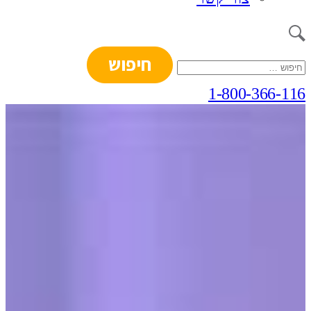
חיפוש:
1-800-366-116