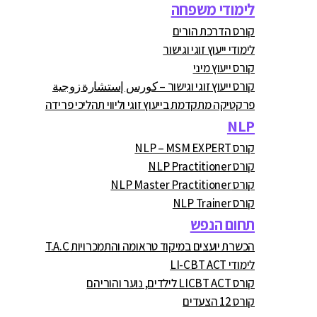
לימודי משפחה
קורס הדרכת הורים
לימודי ייעוץ זוגי וגישור
קורס ייעוץ מיני
קורס ייעוץ זוגי וגישור – كورس إستشارة زوجية
פרקטיקה מתקדמת בייעוץ זוגי וליווי תהליכי פרידה
NLP
קורס NLP – MSM EXPERT
קורס NLP Practitioner
קורס NLP Master Practitioner
קורס NLP Trainer
תחום הנפש
הכשרת יועצים במיקוד טראומה והתמכרויות T.A.C
לימודי LI-CBT ACT
קורס LICBT ACT לילדים, נוער והוריהם
קורס 12 הצעדים