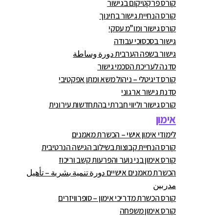
קורס פרקטיקום בגישור
קורס הנחיית גישור בחינוך
קורס גישור ומו”מ עסקי
גישור בסכסוכי עבודה
גישור בשפה הערבית دورة وساطة
סדנה לעריכת הסכמי גישור
קורס דיגיטלי – ניהול משא ומתן אפקטיבי
סדנת גישור ארגוני
קורס גישור וליווי חברתי בהתחדשות עירונית
אימון
לימודי אימון אישי – הכשרת מאמנים
קורס הנחיית קבוצות בשילוב הגישה הנרטיבית
קורס אימון בני נוער והפרעות קשב וריכוז
הכשרת מאמנים אישיים دورة تنمية بشرية – تأهيل
مدربين
קורס הכשרת מדריכי אימון – סופרוויזרים
קורס אימון משפחה