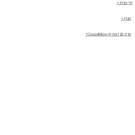
דף הבית >
מגזין >
פרק 16 | מה זה Coopetition?