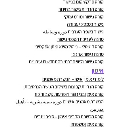
קורס פרקטיקום בגישור
קורס הנחיית גישור בחינוך
קורס גישור ומו”מ עסקי
גישור בסכסוכי עבודה
גישור בשפה הערבית دورة وساطة
סדנה לעריכת הסכמי גישור
קורס דיגיטלי – ניהול משא ומתן אפקטיבי
סדנת גישור ארגוני
קורס גישור וליווי חברתי בהתחדשות עירונית
אימון
לימודי אימון אישי – הכשרת מאמנים
קורס הנחיית קבוצות בשילוב הגישה הנרטיבית
קורס אימון בני נוער והפרעות קשב וריכוז
הכשרת מאמנים אישיים دورة تنمية بشرية – تأهيل
مدربين
קורס הכשרת מדריכי אימון – סופרוויזרים
קורס אימון משפחה