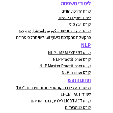
לימודי משפחה
קורס הדרכת הורים
לימודי ייעוץ זוגי וגישור
קורס ייעוץ מיני
קורס ייעוץ זוגי וגישור – كورس إستشارة زوجية
פרקטיקה מתקדמת בייעוץ זוגי וליווי תהליכי פרידה
NLP
קורס NLP – MSM EXPERT
קורס NLP Practitioner
קורס NLP Master Practitioner
קורס NLP Trainer
תחום הנפש
הכשרת יועצים במיקוד טראומה והתמכרויות T.A.C
לימודי LI-CBT ACT
קורס LICBT ACT לילדים, נוער והוריהם
קורס 12 הצעדים