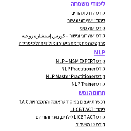
לימודי משפחה
קורס הדרכת הורים
לימודי ייעוץ זוגי וגישור
קורס ייעוץ מיני
קורס ייעוץ זוגי וגישור – كورس إستشارة زوجية
פרקטיקה מתקדמת בייעוץ זוגי וליווי תהליכי פרידה
NLP
קורס NLP – MSM EXPERT
קורס NLP Practitioner
קורס NLP Master Practitioner
קורס NLP Trainer
תחום הנפש
הכשרת יועצים במיקוד טראומה והתמכרויות T.A.C
לימודי LI-CBT ACT
קורס LICBT ACT לילדים, נוער והוריהם
קורס 12 הצעדים