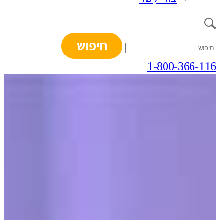
חיפוש:
1-800-366-116