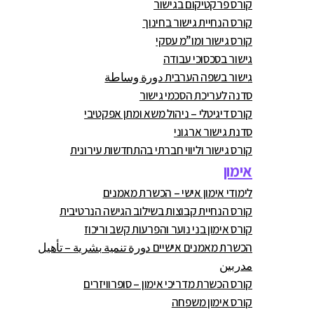
קורס פרקטיקום בגישור
קורס הנחיית גישור בחינוך
קורס גישור ומו”מ עסקי
גישור בסכסוכי עבודה
גישור בשפה הערבית دورة وساطة
סדנה לעריכת הסכמי גישור
קורס דיגיטלי – ניהול משא ומתן אפקטיבי
סדנת גישור ארגוני
קורס גישור וליווי חברתי בהתחדשות עירונית
אימון
לימודי אימון אישי – הכשרת מאמנים
קורס הנחיית קבוצות בשילוב הגישה הנרטיבית
קורס אימון בני נוער והפרעות קשב וריכוז
הכשרת מאמנים אישיים دورة تنمية بشرية – تأهيل
مدربين
קורס הכשרת מדריכי אימון – סופרוויזרים
קורס אימון משפחה