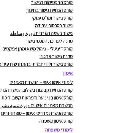
קורס פרקטיקום בגישור
קורס הנחיית גישור בחינוך
קורס גישור ומו”מ עסקי
גישור בסכסוכי עבודה
גישור בשפה הערבית دورة وساطة
סדנה לעריכת הסכמי גישור
קורס דיגיטלי – ניהול משא ומתן אפקטיבי
סדנת גישור ארגוני
קורס גישור וליווי חברתי בהתחדשות עירונ
אימון
לימודי אימון אישי – הכשרת מאמנים
קורס הנחיית קבוצות בשילוב הגישה הנרט
קורס אימון בני נוער והפרעות קשב וריכוז
הכשרת מאמנים אישיים دورة تنمية بشرية
קורס הכשרת מדריכי אימון – סופרוויזרים
קורס אימון משפחה
לימודי משפחה