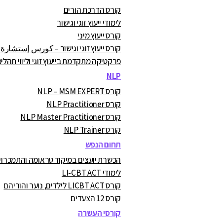
קורס הדרכת הורים
לימודי ייעוץ זוגי וגישור
קורס ייעוץ מיני
קורס ייעוץ זוגי וגישור – كورس إستشارة
פרקטיקה מתקדמת בייעוץ זוגי וליווי תהליכ
NLP
קורס NLP – MSM EXPERT
קורס NLP Practitioner
קורס NLP Master Practitioner
קורס NLP Trainer
תחום הנפש
הכשרת יועצים במיקוד טראומה והתמכרויות A.C
לימודי LI-CBT ACT
קורס LICBT ACT לילדים, נוער והוריהם
קורס 12 הצעדים
קורסי העשרה