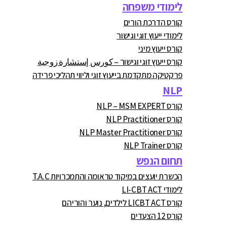
לימודי משפחה
קורס הדרכת הורים
לימודי ייעוץ זוגי וגישור
קורס ייעוץ מיני
קורס ייעוץ זוגי וגישור – كورس إستشارة زوجية
פרקטיקה מתקדמת בייעוץ זוגי וליווי תהליכי פרידה
NLP
קורס NLP – MSM EXPERT
קורס NLP Practitioner
קורס NLP Master Practitioner
קורס NLP Trainer
תחום הנפש
הכשרת יועצים במיקוד טראומה והתמכרויות T.A.C
לימודי LI-CBT ACT
קורס LICBT ACT לילדים, נוער והוריהם
קורס 12 הצעדים