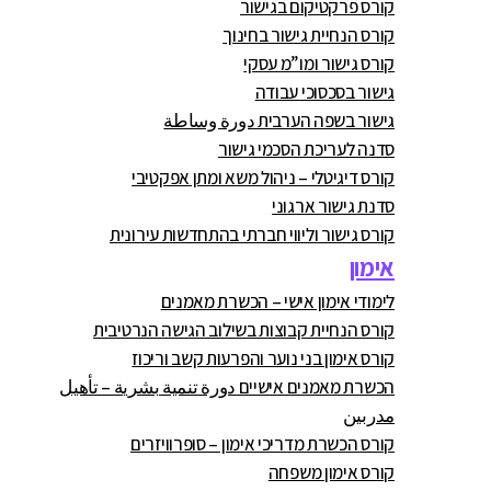
קורס פרקטיקום בגישור
קורס הנחיית גישור בחינוך
קורס גישור ומו”מ עסקי
גישור בסכסוכי עבודה
גישור בשפה הערבית دورة وساطة
סדנה לעריכת הסכמי גישור
קורס דיגיטלי – ניהול משא ומתן אפקטיבי
סדנת גישור ארגוני
קורס גישור וליווי חברתי בהתחדשות עירונית
אימון
לימודי אימון אישי – הכשרת מאמנים
קורס הנחיית קבוצות בשילוב הגישה הנרטיבית
קורס אימון בני נוער והפרעות קשב וריכוז
הכשרת מאמנים אישיים دورة تنمية بشرية – تأهيل
مدربين
קורס הכשרת מדריכי אימון – סופרוויזרים
קורס אימון משפחה