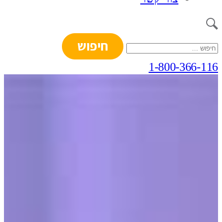
חיפוש:
1-800-366-116