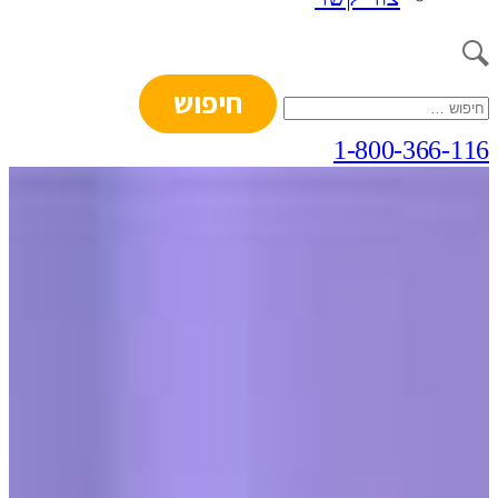
חיפוש:
1-800-366-116