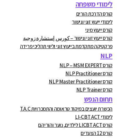
לימודי משפחה
קורס הדרכת הורים
לימודי ייעוץ זוגי וגישור
קורס ייעוץ מיני
קורס ייעוץ זוגי וגישור – كورس إستشارة زوجية
פרקטיקה מתקדמת בייעוץ זוגי וליווי תהליכי פרידה
NLP
קורס NLP – MSM EXPERT
קורס NLP Practitioner
קורס NLP Master Practitioner
קורס NLP Trainer
תחום הנפש
הכשרת יועצים במיקוד טראומה והתמכרויות T.A.C
לימודי LI-CBT ACT
קורס LICBT ACT לילדים, נוער והוריהם
קורס 12 הצעדים