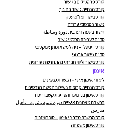
קורס פרקטיקום בגישור
קורס הנחיית גישור בחינוך
קורס גישור ומו”מ עסקי
גישור בסכסוכי עבודה
גישור בשפה הערבית دورة وساطة
סדנה לעריכת הסכמי גישור
קורס דיגיטלי – ניהול משא ומתן אפקטיבי
סדנת גישור ארגוני
קורס גישור וליווי חברתי בהתחדשות עירונית
אימון
לימודי אימון אישי – הכשרת מאמנים
קורס הנחיית קבוצות בשילוב הגישה הנרטיבית
קורס אימון בני נוער והפרעות קשב וריכוז
הכשרת מאמנים אישיים دورة تنمية بشرية – تأهيل
مدربين
קורס הכשרת מדריכי אימון – סופרוויזרים
קורס אימון משפחה