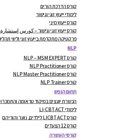
קורס הדרכת הורים
לימודי ייעוץ זוגי וגישור
קורס ייעוץ מיני
קורס ייעוץ זוגי וגישור – كورس إستشارة
פרקטיקה מתקדמת בייעוץ זוגי וליווי תהליכ
NLP
קורס NLP – MSM EXPERT
קורס NLP Practitioner
קורס NLP Master Practitioner
קורס NLP Trainer
תחום הנפש
הכשרת יועצים במיקוד טראומה והתמכרויות A.C
לימודי LI-CBT ACT
קורס LICBT ACT לילדים, נוער והוריהם
קורס 12 הצעדים
קורסי העשרה