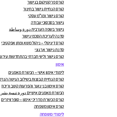
קורס פרקטיקום בגישור
קורס הנחיית גישור בחינוך
קורס גישור ומו”מ עסקי
גישור בסכסוכי עבודה
גישור בשפה הערבית دورة وساطة
סדנה לעריכת הסכמי גישור
קורס דיגיטלי – ניהול משא ומתן אפקטיבי
סדנת גישור ארגוני
קורס גישור וליווי חברתי בהתחדשות עירונ
אימון
לימודי אימון אישי – הכשרת מאמנים
קורס הנחיית קבוצות בשילוב הגישה הנרט
קורס אימון בני נוער והפרעות קשב וריכוז
הכשרת מאמנים אישיים دورة تنمية بشرية
קורס הכשרת מדריכי אימון – סופרוויזרים
קורס אימון משפחה
לימודי משפחה