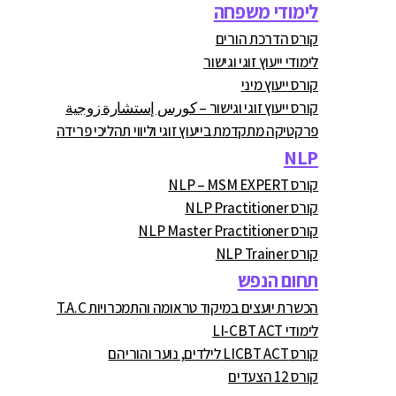
לימודי משפחה
קורס הדרכת הורים
לימודי ייעוץ זוגי וגישור
קורס ייעוץ מיני
קורס ייעוץ זוגי וגישור – كورس إستشارة زوجية
פרקטיקה מתקדמת בייעוץ זוגי וליווי תהליכי פרידה
NLP
קורס NLP – MSM EXPERT
קורס NLP Practitioner
קורס NLP Master Practitioner
קורס NLP Trainer
תחום הנפש
הכשרת יועצים במיקוד טראומה והתמכרויות T.A.C
לימודי LI-CBT ACT
קורס LICBT ACT לילדים, נוער והוריהם
קורס 12 הצעדים