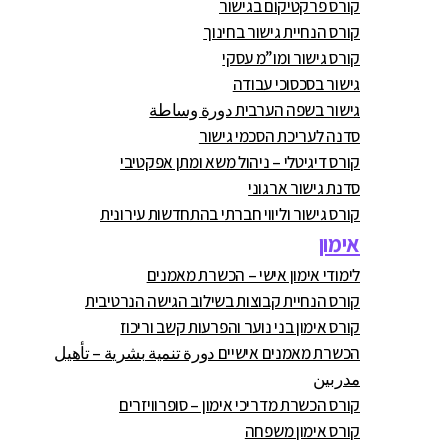
קורס פרקטיקום בגישור
קורס הנחיית גישור בחינוך
קורס גישור ומו”מ עסקי
גישור בסכסוכי עבודה
גישור בשפה הערבית دورة وساطة
סדנה לעריכת הסכמי גישור
קורס דיגיטלי – ניהול משא ומתן אפקטיבי
סדנת גישור ארגוני
קורס גישור וליווי חברתי בהתחדשות עירונית
אימון
לימודי אימון אישי – הכשרת מאמנים
קורס הנחיית קבוצות בשילוב הגישה הנרטיבית
קורס אימון בני נוער והפרעות קשב וריכוז
הכשרת מאמנים אישיים دورة تنمية بشرية – تأهيل
مدربين
קורס הכשרת מדריכי אימון – סופרוויזרים
קורס אימון משפחה