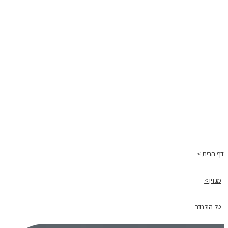
דף הבית >
מגזין >
טל הולנדר