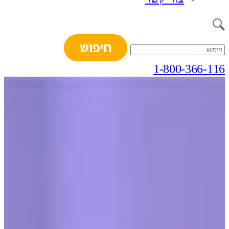
חיפוש:
1-800-366-116