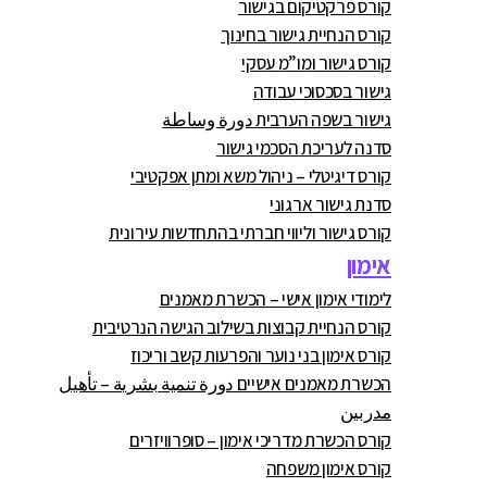
קורס פרקטיקום בגישור
קורס הנחיית גישור בחינוך
קורס גישור ומו”מ עסקי
גישור בסכסוכי עבודה
גישור בשפה הערבית دورة وساطة
סדנה לעריכת הסכמי גישור
קורס דיגיטלי – ניהול משא ומתן אפקטיבי
סדנת גישור ארגוני
קורס גישור וליווי חברתי בהתחדשות עירונית
אימון
לימודי אימון אישי – הכשרת מאמנים
קורס הנחיית קבוצות בשילוב הגישה הנרטיבית
קורס אימון בני נוער והפרעות קשב וריכוז
הכשרת מאמנים אישיים دورة تنمية بشرية – تأهيل
مدربين
קורס הכשרת מדריכי אימון – סופרוויזרים
קורס אימון משפחה