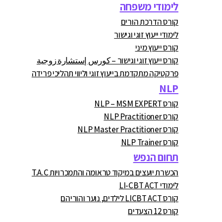
לימודי משפחה
קורס הדרכת הורים
לימודי ייעוץ זוגי וגישור
קורס ייעוץ מיני
קורס ייעוץ זוגי וגישור – كورس إستشارة زوجية
פרקטיקה מתקדמת בייעוץ זוגי וליווי תהליכי פרידה
NLP
קורס NLP – MSM EXPERT
קורס NLP Practitioner
קורס NLP Master Practitioner
קורס NLP Trainer
תחום הנפש
הכשרת יועצים במיקוד טראומה והתמכרויות T.A.C
לימודי LI-CBT ACT
קורס LICBT ACT לילדים, נוער והוריהם
קורס 12 הצעדים