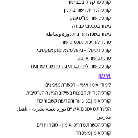
קורס פרקטיקום בגישור
קורס הנחיית גישור בחינוך
קורס גישור ומו”מ עסקי
גישור בסכסוכי עבודה
גישור בשפה הערבית دورة وساطة
סדנה לעריכת הסכמי גישור
קורס דיגיטלי – ניהול משא ומתן אפקטיבי
סדנת גישור ארגוני
קורס גישור וליווי חברתי בהתחדשות עירונית
אימון
לימודי אימון אישי – הכשרת מאמנים
קורס הנחיית קבוצות בשילוב הגישה הנרטיבית
קורס אימון בני נוער והפרעות קשב וריכוז
הכשרת מאמנים אישיים دورة تنمية بشرية – تأهيل
مدربين
קורס הכשרת מדריכי אימון – סופרוויזרים
קורס אימון משפחה