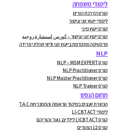
לימודי משפחה
קורס הדרכת הורים
לימודי ייעוץ זוגי וגישור
קורס ייעוץ מיני
קורס ייעוץ זוגי וגישור – كورس إستشارة زوجية
פרקטיקה מתקדמת בייעוץ זוגי וליווי תהליכי פרידה
NLP
קורס NLP – MSM EXPERT
קורס NLP Practitioner
קורס NLP Master Practitioner
קורס NLP Trainer
תחום הנפש
הכשרת יועצים במיקוד טראומה והתמכרויות T.A.C
לימודי LI-CBT ACT
קורס LICBT ACT לילדים, נוער והוריהם
קורס 12 הצעדים