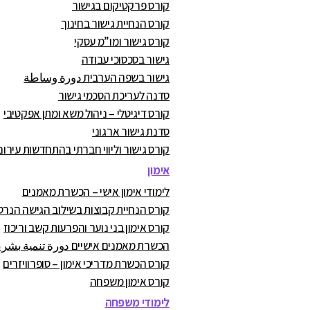
קורס פרקטיקום בגישור
קורס הנחיית גישור בחינוך
קורס גישור ומו”מ עסקי
גישור בסכסוכי עבודה
גישור בשפה הערבית دورة وساطة
סדנה לעריכת הסכמי גישור
קורס דיגיטלי – ניהול משא ומתן אפקטיבי
סדנת גישור ארגוני
קורס גישור וליווי חברתי בהתחדשות עירונ
אימון
לימודי אימון אישי – הכשרת מאמנים
קורס הנחיית קבוצות בשילוב הגישה הנרט
קורס אימון בני נוער והפרעות קשב וריכוז
הכשרת מאמנים אישיים دورة تنمية بشرية
קורס הכשרת מדריכי אימון – סופרוויזרים
קורס אימון משפחה
לימודי משפחה