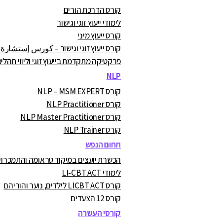
קורס הדרכת הורים
לימודי ייעוץ זוגי וגישור
קורס ייעוץ מיני
קורס ייעוץ זוגי וגישור – كورس إستشارة
פרקטיקה מתקדמת בייעוץ זוגי וליווי תהליכ
NLP
קורס NLP – MSM EXPERT
קורס NLP Practitioner
קורס NLP Master Practitioner
קורס NLP Trainer
תחום הנפש
הכשרת יועצים במיקוד טראומה והתמכרויות A.C
לימודי LI-CBT ACT
קורס LICBT ACT לילדים, נוער והוריהם
קורס 12 הצעדים
קורסי העשרה