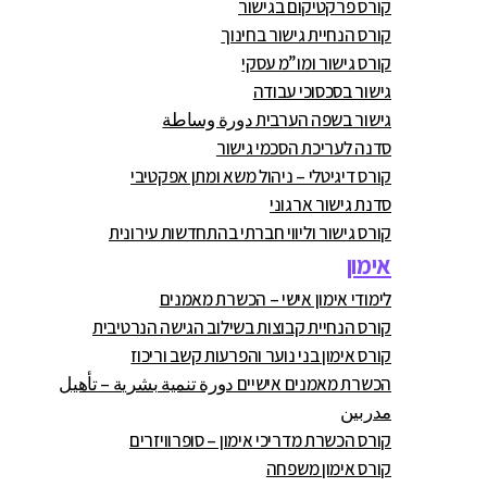
קורס פרקטיקום בגישור
קורס הנחיית גישור בחינוך
קורס גישור ומו”מ עסקי
גישור בסכסוכי עבודה
גישור בשפה הערבית دورة وساطة
סדנה לעריכת הסכמי גישור
קורס דיגיטלי – ניהול משא ומתן אפקטיבי
סדנת גישור ארגוני
קורס גישור וליווי חברתי בהתחדשות עירונית
אימון
לימודי אימון אישי – הכשרת מאמנים
קורס הנחיית קבוצות בשילוב הגישה הנרטיבית
קורס אימון בני נוער והפרעות קשב וריכוז
הכשרת מאמנים אישיים دورة تنمية بشرية – تأهيل
مدربين
קורס הכשרת מדריכי אימון – סופרוויזרים
קורס אימון משפחה