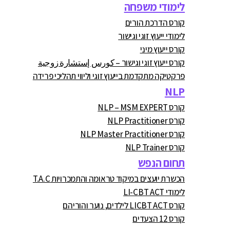
לימודי משפחה
קורס הדרכת הורים
לימודי ייעוץ זוגי וגישור
קורס ייעוץ מיני
קורס ייעוץ זוגי וגישור – كورس إستشارة زوجية
פרקטיקה מתקדמת בייעוץ זוגי וליווי תהליכי פרידה
NLP
קורס NLP – MSM EXPERT
קורס NLP Practitioner
קורס NLP Master Practitioner
קורס NLP Trainer
תחום הנפש
הכשרת יועצים במיקוד טראומה והתמכרויות T.A.C
לימודי LI-CBT ACT
קורס LICBT ACT לילדים, נוער והוריהם
קורס 12 הצעדים