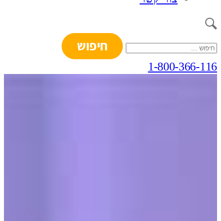
חיפוש:
1-800-366-116