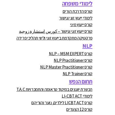
לימודי משפחה
קורס הדרכת הורים
לימודי ייעוץ זוגי וגישור
קורס ייעוץ מיני
קורס ייעוץ זוגי וגישור – كورس إستشارة زوجية
פרקטיקה מתקדמת בייעוץ זוגי וליווי תהליכי פרידה
NLP
קורס NLP – MSM EXPERT
קורס NLP Practitioner
קורס NLP Master Practitioner
קורס NLP Trainer
תחום הנפש
הכשרת יועצים במיקוד טראומה והתמכרויות T.A.C
לימודי LI-CBT ACT
קורס LICBT ACT לילדים, נוער והוריהם
קורס 12 הצעדים