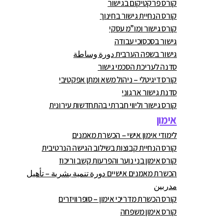
קורס פרקטיקום בגישור
קורס הנחיית גישור בחינוך
קורס גישור ומו”מ עסקי
גישור בסכסוכי עבודה
גישור בשפה הערבית دورة وساطة
סדנה לעריכת הסכמי גישור
קורס דיגיטלי – ניהול משא ומתן אפקטיבי
סדנת גישור ארגוני
קורס גישור וליווי חברתי בהתחדשות עירונית
אימון
לימודי אימון אישי – הכשרת מאמנים
קורס הנחיית קבוצות בשילוב הגישה הנרטיבית
קורס אימון בני נוער והפרעות קשב וריכוז
הכשרת מאמנים אישיים دورة تنمية بشرية – تأهيل
مدربين
קורס הכשרת מדריכי אימון – סופרוויזרים
קורס אימון משפחה