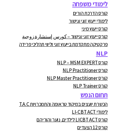
לימודי משפחה
קורס הדרכת הורים
לימודי ייעוץ זוגי וגישור
קורס ייעוץ מיני
קורס ייעוץ זוגי וגישור – كورس إستشارة زوجية
פרקטיקה מתקדמת בייעוץ זוגי וליווי תהליכי פרידה
NLP
קורס NLP – MSM EXPERT
קורס NLP Practitioner
קורס NLP Master Practitioner
קורס NLP Trainer
תחום הנפש
הכשרת יועצים במיקוד טראומה והתמכרויות T.A.C
לימודי LI-CBT ACT
קורס LICBT ACT לילדים, נוער והוריהם
קורס 12 הצעדים