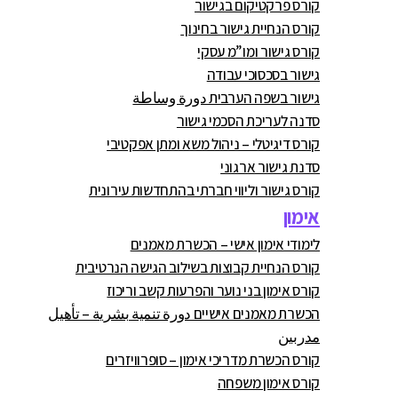
קורס פרקטיקום בגישור
קורס הנחיית גישור בחינוך
קורס גישור ומו”מ עסקי
גישור בסכסוכי עבודה
גישור בשפה הערבית دورة وساطة
סדנה לעריכת הסכמי גישור
קורס דיגיטלי – ניהול משא ומתן אפקטיבי
סדנת גישור ארגוני
קורס גישור וליווי חברתי בהתחדשות עירונית
אימון
לימודי אימון אישי – הכשרת מאמנים
קורס הנחיית קבוצות בשילוב הגישה הנרטיבית
קורס אימון בני נוער והפרעות קשב וריכוז
הכשרת מאמנים אישיים دورة تنمية بشرية – تأهيل
مدربين
קורס הכשרת מדריכי אימון – סופרוויזרים
קורס אימון משפחה