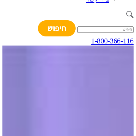
חיפוש:
1-800-366-116