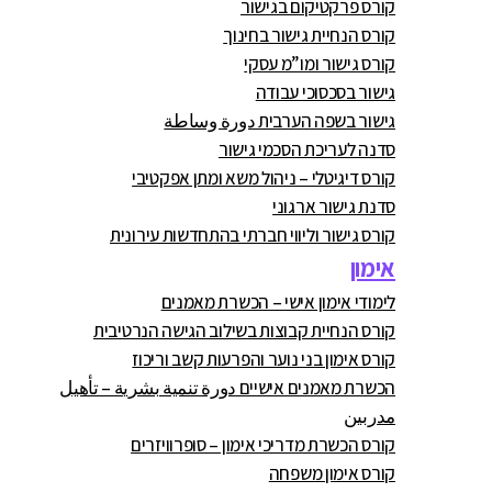
קורס פרקטיקום בגישור
קורס הנחיית גישור בחינוך
קורס גישור ומו”מ עסקי
גישור בסכסוכי עבודה
גישור בשפה הערבית دورة وساطة
סדנה לעריכת הסכמי גישור
קורס דיגיטלי – ניהול משא ומתן אפקטיבי
סדנת גישור ארגוני
קורס גישור וליווי חברתי בהתחדשות עירונית
אימון
לימודי אימון אישי – הכשרת מאמנים
קורס הנחיית קבוצות בשילוב הגישה הנרטיבית
קורס אימון בני נוער והפרעות קשב וריכוז
הכשרת מאמנים אישיים دورة تنمية بشرية – تأهيل
مدربين
קורס הכשרת מדריכי אימון – סופרוויזרים
קורס אימון משפחה