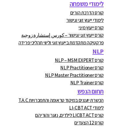
לימודי משפחה
קורס הדרכת הורים
לימודי ייעוץ זוגי וגישור
קורס ייעוץ מיני
קורס ייעוץ זוגי וגישור – كورس إستشارة زوجية
פרקטיקה מתקדמת בייעוץ זוגי וליווי תהליכי פרידה
NLP
קורס NLP – MSM EXPERT
קורס NLP Practitioner
קורס NLP Master Practitioner
קורס NLP Trainer
תחום הנפש
הכשרת יועצים במיקוד טראומה והתמכרויות T.A.C
לימודי LI-CBT ACT
קורס LICBT ACT לילדים, נוער והוריהם
קורס 12 הצעדים