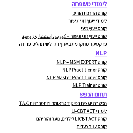
לימודי משפחה
קורס הדרכת הורים
לימודי ייעוץ זוגי וגישור
קורס ייעוץ מיני
קורס ייעוץ זוגי וגישור – كورس إستشارة زوجية
פרקטיקה מתקדמת בייעוץ זוגי וליווי תהליכי פרידה
NLP
קורס NLP – MSM EXPERT
קורס NLP Practitioner
קורס NLP Master Practitioner
קורס NLP Trainer
תחום הנפש
הכשרת יועצים במיקוד טראומה והתמכרויות T.A.C
לימודי LI-CBT ACT
קורס LICBT ACT לילדים, נוער והוריהם
קורס 12 הצעדים