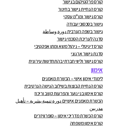
קורס פרקטיקום בגישור
קורס הנחיית גישור בחינוך
קורס גישור ומו”מ עסקי
גישור בסכסוכי עבודה
גישור בשפה הערבית دورة وساطة
סדנה לעריכת הסכמי גישור
קורס דיגיטלי – ניהול משא ומתן אפקטיבי
סדנת גישור ארגוני
קורס גישור וליווי חברתי בהתחדשות עירונית
אימון
לימודי אימון אישי – הכשרת מאמנים
קורס הנחיית קבוצות בשילוב הגישה הנרטיבית
קורס אימון בני נוער והפרעות קשב וריכוז
הכשרת מאמנים אישיים دورة تنمية بشرية – تأهيل
مدربين
קורס הכשרת מדריכי אימון – סופרוויזרים
קורס אימון משפחה