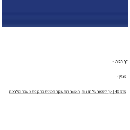
דף הבית >
מגזין >
פרק 43 | איך לשמור על הזוגיות, האושר והתשוקה המינית בתקופת משבר ומלחמה