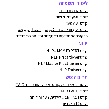
לימודי משפחה
קורס הדרכת הורים
לימודי ייעוץ זוגי וגישור
קורס ייעוץ מיני
קורס ייעוץ זוגי וגישור – كورس إستشارة زوجية
פרקטיקה מתקדמת בייעוץ זוגי וליווי תהליכי פרידה
NLP
קורס NLP – MSM EXPERT
קורס NLP Practitioner
קורס NLP Master Practitioner
קורס NLP Trainer
תחום הנפש
הכשרת יועצים במיקוד טראומה והתמכרויות T.A.C
לימודי LI-CBT ACT
קורס LICBT ACT לילדים, נוער והוריהם
קורס 12 הצעדים