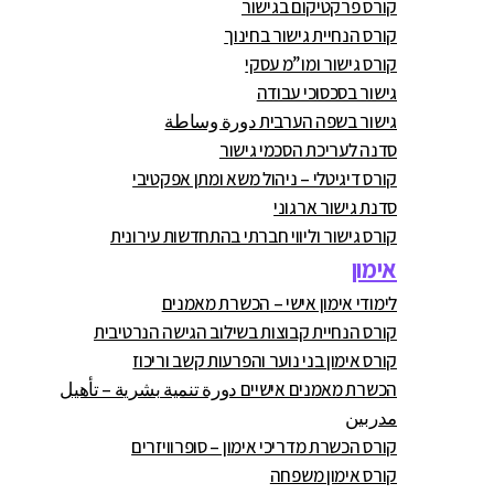
קורס פרקטיקום בגישור
קורס הנחיית גישור בחינוך
קורס גישור ומו”מ עסקי
גישור בסכסוכי עבודה
גישור בשפה הערבית دورة وساطة
סדנה לעריכת הסכמי גישור
קורס דיגיטלי – ניהול משא ומתן אפקטיבי
סדנת גישור ארגוני
קורס גישור וליווי חברתי בהתחדשות עירונית
אימון
לימודי אימון אישי – הכשרת מאמנים
קורס הנחיית קבוצות בשילוב הגישה הנרטיבית
קורס אימון בני נוער והפרעות קשב וריכוז
הכשרת מאמנים אישיים دورة تنمية بشرية – تأهيل
مدربين
קורס הכשרת מדריכי אימון – סופרוויזרים
קורס אימון משפחה