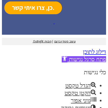
עיצוב: סטודיו ברעם
עיצוב: סטודיו ברעם
|
תכנות: Outright
דילוג לתוכן
פתח סרגל נגישות
כלי נגישות
הגדל טקסט
הקטן טקסט
גווני אפור