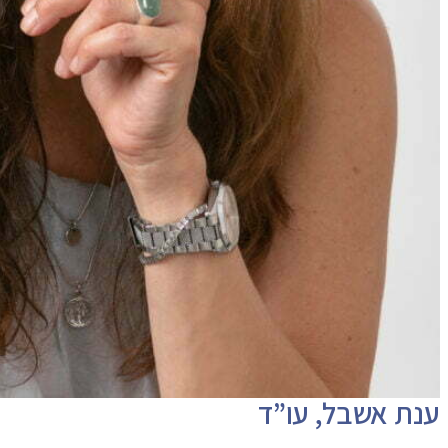
ענת אשבל, עו”ד