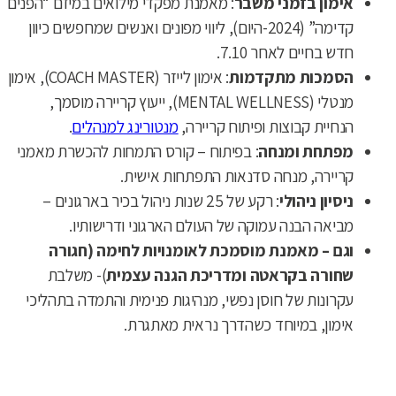
אימון בזמני משבר
: מאמנת מפקדי מילואים במיזם “הפנים
קדימה” (2024-היום), ליווי מפונים ואנשים שמחפשים כיוון
חדש בחיים לאחר 7.10.
הסמכות מתקדמות
: אימון לייזר (COACH MASTER), אימון
מנטלי (MENTAL WELLNESS), ייעוץ קריירה מוסמך,
הנחיית קבוצות ופיתוח קריירה,
מנטורינג למנהלים
.
מפתחת ומנחה
: בפיתוח – קורס התמחות להכשרת מאמני
קריירה, מנחה סדנאות התפתחות אישית.
ניסיון ניהולי
: רקע של 25 שנות ניהול בכיר בארגונים –
מביאה הבנה עמוקה של העולם הארגוני ודרישותיו.
וגם – מאמנת מוסמכת לאומנויות לחימה (חגורה
שחורה בקראטה ומדריכת הגנה עצמית
)- משלבת
עקרונות של חוסן נפשי, מנהיגות פנימית והתמדה בתהליכי
אימון, במיוחד כשהדרך נראית מאתגרת.