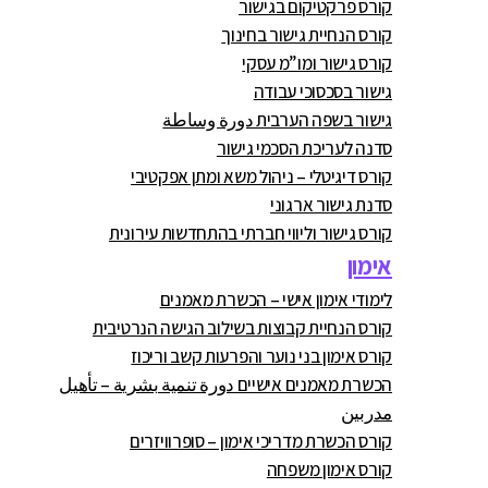
קורס פרקטיקום בגישור
קורס הנחיית גישור בחינוך
קורס גישור ומו”מ עסקי
גישור בסכסוכי עבודה
גישור בשפה הערבית دورة وساطة
סדנה לעריכת הסכמי גישור
קורס דיגיטלי – ניהול משא ומתן אפקטיבי
סדנת גישור ארגוני
קורס גישור וליווי חברתי בהתחדשות עירונית
אימון
לימודי אימון אישי – הכשרת מאמנים
קורס הנחיית קבוצות בשילוב הגישה הנרטיבית
קורס אימון בני נוער והפרעות קשב וריכוז
הכשרת מאמנים אישיים دورة تنمية بشرية – تأهيل
مدربين
קורס הכשרת מדריכי אימון – סופרוויזרים
קורס אימון משפחה