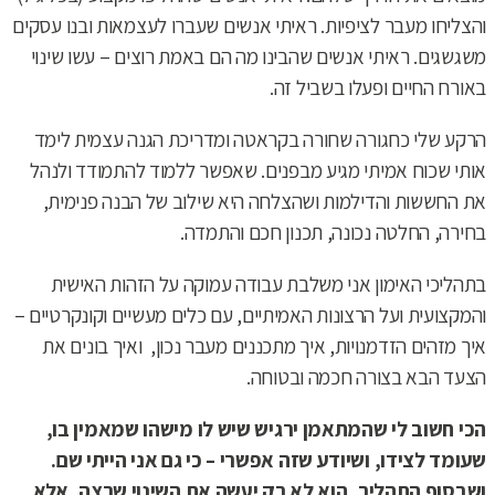
והצליחו מעבר לציפיות. ראיתי אנשים שעברו לעצמאות ובנו עסקים
משגשגים. ראיתי אנשים שהבינו מה הם באמת רוצים – עשו שינוי
באורח החיים ופעלו בשביל זה.
הרקע שלי כחגורה שחורה בקראטה ומדריכת הגנה עצמית לימד
אותי שכוח אמיתי מגיע מבפנים. שאפשר ללמוד להתמודד ולנהל
את החששות והדילמות ושהצלחה היא שילוב של הבנה פנימית,
בחירה, החלטה נכונה, תכנון חכם והתמדה.
בתהליכי האימון אני משלבת עבודה עמוקה על הזהות האישית
והמקצועית ועל הרצונות האמיתיים, עם כלים מעשיים וקונקרטיים –
איך מזהים הזדמנויות, איך מתכננים מעבר נכון, ואיך בונים את
הצעד הבא בצורה חכמה ובטוחה.
הכי חשוב לי שהמתאמן ירגיש שיש לו מישהו שמאמין בו,
שעומד לצידו, ושיודע שזה אפשרי – כי גם אני הייתי שם.
ושבסוף התהליך, הוא לא רק יעשה את השינוי שרצה, אלא