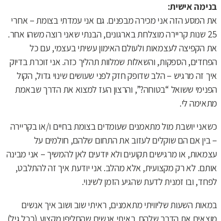
בנימה אישית:
את המסע הזה אני מכירה מבפנים. גם אני עמדתי בצומת – אחרי
25 שנות קריירה מוצלחת בארגונים, הבנתי שאני רוצה משהו אחר.
את הקפיצה לעצמאות ולעולם האימון עשיתי בעצמי, עם כל
הפחדים, הספקות, והשאלות שמלוות תהליך כזה. אני זוכרת בדיוק
איך זה מרגיש – הלב שדופק חזק לפני שעושים שינוי גדול, הקול
הפנימי ששואל “בטוחה?”, והרצון העז למצוא את הדרך שבאמת
מתאימה לי.
כשאני יושבת מול מתאמנים שעומדים בצומת בחיים ו/או בקריירה
– בין אם הם שוקלים לעזוב את התחום שלהם, חולמים על
עצמאות, או מרגישים תקועים ולא יודעים לאן להמשיך – אני מבינה
אותם. לא רק מקצועית, אלא מהלב. אני יודעת איך זה להתלבט,
לפחד, ובו זמנית לדעת שהגיע הזמן לשינוי.
במאות השעות שליוויתי מתאמנים, ראיתי שוב ושוב איך אנשים
מוצאים את הדרך שלהם. ראיתי אנשים שהחליפו מקצוע (בכל גיל)