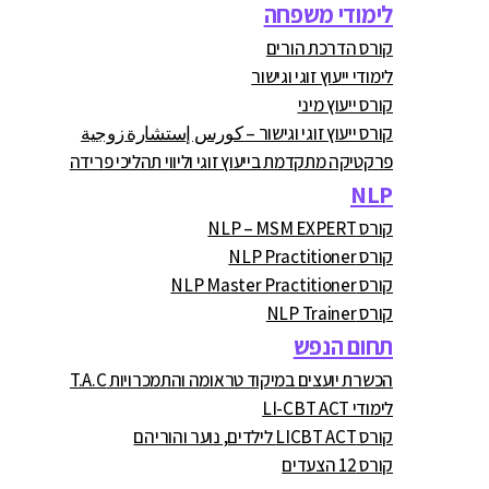
לימודי משפחה
קורס הדרכת הורים
לימודי ייעוץ זוגי וגישור
קורס ייעוץ מיני
קורס ייעוץ זוגי וגישור – كورس إستشارة زوجية
פרקטיקה מתקדמת בייעוץ זוגי וליווי תהליכי פרידה
NLP
קורס NLP – MSM EXPERT
קורס NLP Practitioner
קורס NLP Master Practitioner
קורס NLP Trainer
תחום הנפש
הכשרת יועצים במיקוד טראומה והתמכרויות T.A.C
לימודי LI-CBT ACT
קורס LICBT ACT לילדים, נוער והוריהם
קורס 12 הצעדים