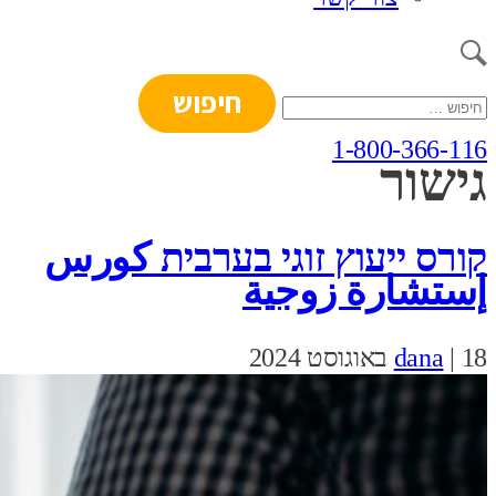
חיפוש:
1-800-366-116
גישור
קורס ייעוץ זוגי בערבית كورس
إستشارة زوجية
18 באוגוסט 2024
|
dana