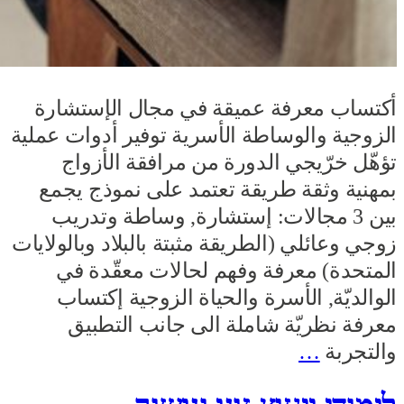
أكتساب معرفة عميقة في مجال الإستشارة
الزوجية والوساطة الأسرية توفير أدوات عملية
تؤهّل خرّيجي الدورة من مرافقة الأزواج
بمهنية وثقة طريقة تعتمد على نموذج يجمع
بين 3 مجالات: إستشارة, وساطة وتدريب
زوجي وعائلي (الطريقة مثبتة بالبلاد وبالولايات
المتحدة) معرفة وفهم لحالات معقّدة في
الوالديّة, الأسرة والحياة الزوجية إكتساب
معرفة نظريّة شاملة الى جانب التطبيق
والتجربة
…