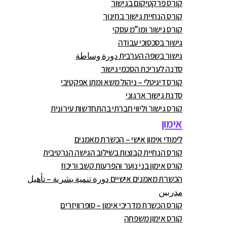
קורס פרקטיקום בגישור
קורס הנחיית גישור בחינוך
קורס גישור ומו”מ עסקי
גישור בסכסוכי עבודה
גישור בשפה הערבית دورة وساطة
סדנה לעריכת הסכמי גישור
קורס דיגיטלי – ניהול משא ומתן אפקטיבי
סדנת גישור ארגוני
קורס גישור וליווי חברתי בהתחדשות עירונית
אימון
לימודי אימון אישי – הכשרת מאמנים
קורס הנחיית קבוצות בשילוב הגישה הנרטיבית
קורס אימון בני נוער והפרעות קשב וריכוז
הכשרת מאמנים אישיים دورة تنمية بشرية – تأهيل
مدربين
קורס הכשרת מדריכי אימון – סופרוויזרים
קורס אימון משפחה