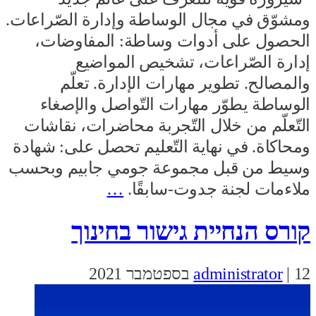
ومشوّق في مجال الوساطة وإدارة الصّراعات.
الحصول على أدوات وساطة: المفاوضات،
إدارة الصّراعات، تشخيص المواضيع
والمصالح. تطوير مهارات الإدارة. تعلّم
الوساطة يطوّر مهارات التّواصل والإصغاء
التّعلّم من خلال التّجربة محاضرات، نقاشات
ومحاكاة. في نهاية التّعليم تحصل على: شهادة
وسيط من قبل مجموعة جومي جابيم وبحسب
ملاءمات لجنة جدوت-سابقًا.
…
קורס הנחיית גישור בחינוך
12 בספטמבר 2021
|
administrator