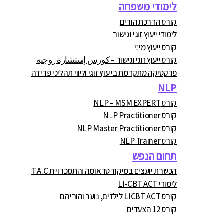
לימודי משפחה
קורס הדרכת הורים
לימודי ייעוץ זוגי וגישור
קורס ייעוץ מיני
קורס ייעוץ זוגי וגישור – كورس إستشارة زوجية
פרקטיקה מתקדמת בייעוץ זוגי וליווי תהליכי פרידה
NLP
קורס NLP – MSM EXPERT
קורס NLP Practitioner
קורס NLP Master Practitioner
קורס NLP Trainer
תחום הנפש
הכשרת יועצים במיקוד טראומה והתמכרויות T.A.C
לימודי LI-CBT ACT
קורס LICBT ACT לילדים, נוער והוריהם
קורס 12 הצעדים