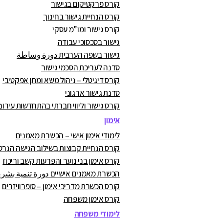
קורס פרקטיקום בגישור
קורס הנחיית גישור בחינוך
קורס גישור ומו”מ עסקי
גישור בסכסוכי עבודה
גישור בשפה הערבית دورة وساطة
סדנה לעריכת הסכמי גישור
קורס דיגיטלי – ניהול משא ומתן אפקטיבי
סדנת גישור ארגוני
קורס גישור וליווי חברתי בהתחדשות עירונ
אימון
לימודי אימון אישי – הכשרת מאמנים
קורס הנחיית קבוצות בשילוב הגישה הנרט
קורס אימון בני נוער והפרעות קשב וריכוז
הכשרת מאמנים אישיים دورة تنمية بشرية
קורס הכשרת מדריכי אימון – סופרוויזרים
קורס אימון משפחה
לימודי משפחה