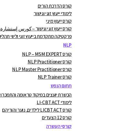
קורס הדרכת הורים
לימודי ייעוץ זוגי וגישור
קורס ייעוץ מיני
קורס ייעוץ זוגי וגישור – كورس إستشارة
פרקטיקה מתקדמת בייעוץ זוגי וליווי תהליכ
NLP
קורס NLP – MSM EXPERT
קורס NLP Practitioner
קורס NLP Master Practitioner
קורס NLP Trainer
תחום הנפש
הכשרת יועצים במיקוד טראומה והתמכרויות A.C
לימודי LI-CBT ACT
קורס LICBT ACT לילדים, נוער והוריהם
קורס 12 הצעדים
קורסי העשרה