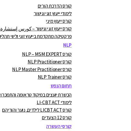
קורס הדרכת הורים
לימודי ייעוץ זוגי וגישור
קורס ייעוץ מיני
קורס ייעוץ זוגי וגישור – كورس إستشارة
פרקטיקה מתקדמת בייעוץ זוגי וליווי תהליכ
NLP
קורס NLP – MSM EXPERT
קורס NLP Practitioner
קורס NLP Master Practitioner
קורס NLP Trainer
תחום הנפש
הכשרת יועצים במיקוד טראומה והתמכרויות A.C
לימודי LI-CBT ACT
קורס LICBT ACT לילדים, נוער והוריהם
קורס 12 הצעדים
קורסי העשרה