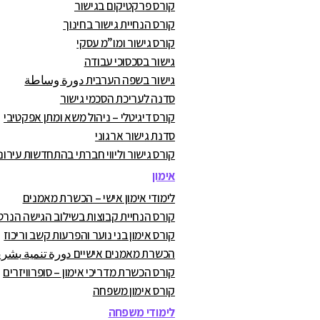
קורס פרקטיקום בגישור
קורס הנחיית גישור בחינוך
קורס גישור ומו”מ עסקי
גישור בסכסוכי עבודה
גישור בשפה הערבית دورة وساطة
סדנה לעריכת הסכמי גישור
קורס דיגיטלי – ניהול משא ומתן אפקטיבי
סדנת גישור ארגוני
קורס גישור וליווי חברתי בהתחדשות עירונ
אימון
לימודי אימון אישי – הכשרת מאמנים
קורס הנחיית קבוצות בשילוב הגישה הנרט
קורס אימון בני נוער והפרעות קשב וריכוז
הכשרת מאמנים אישיים دورة تنمية بشرية
קורס הכשרת מדריכי אימון – סופרוויזרים
קורס אימון משפחה
לימודי משפחה